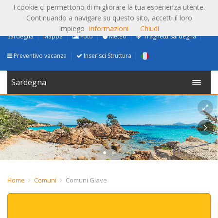
I cookie ci permettono di migliorare la tua esperienza utente.
Continuando a navigare su questo sito, accetti il loro
impiego
Informazioni
Chiudi
Sardegna
Mappa
Foto
Meteo
Traghetti Sardegna
Preventivo vacanza
Inserisci Struttura
Sardegna
Home
Comuni
Comuni Giave