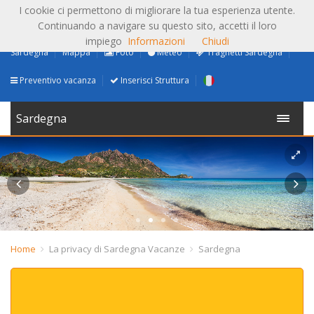
I cookie ci permettono di migliorare la tua esperienza utente.
Continuando a navigare su questo sito, accetti il loro
impiego
Informazioni
Chiudi
Sardegna
Mappa
Foto
Meteo
Traghetti Sardegna
Preventivo vacanza
Inserisci Struttura
Sardegna
Home
La privacy di Sardegna Vacanze
Sardegna